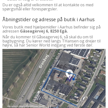
Du er også altid velkommen til at kontakte os med
spørgsmål eller forespørgsler.
Åbningstider og adresse på butik i Aarhus
Vores butik med hjælpemidler i Aarhus befinder sig på
adressen
Gåseagervej 6, 8250 Egå.
Når du kommer til Gåseagervej 6, så skal du om til
bagbygning. Du kører ned langs THansen og drejer til
højre, så har Senior World indgang ved første dør.