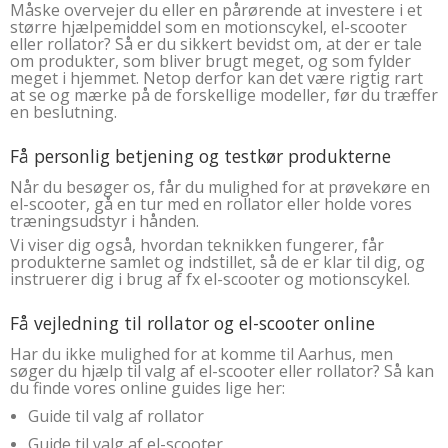
Måske overvejer du eller en pårørende at investere i et
større hjælpemiddel som en motionscykel, el-scooter
eller rollator? Så er du sikkert bevidst om, at der er tale
om produkter, som bliver brugt meget, og som fylder
meget i hjemmet. Netop derfor kan det være rigtig rart
at se og mærke på de forskellige modeller, før du træffer
en beslutning.
Få personlig betjening og testkør produkterne
Når du besøger os, får du mulighed for at prøvekøre en
el-scooter, gå en tur med en rollator eller holde vores
træningsudstyr i hånden.
Vi viser dig også, hvordan teknikken fungerer, får
produkterne samlet og indstillet, så de er klar til dig, og
instruerer dig i brug af fx el-scooter og motionscykel.
Få vejledning til rollator og el-scooter online
Har du ikke mulighed for at komme til Aarhus, men
søger du hjælp til valg af el-scooter eller rollator? Så kan
du finde vores online guides lige her:
Guide til valg af rollator
Guide til valg af el-scooter