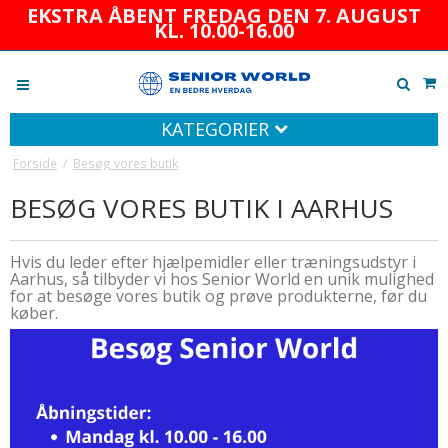
EKSTRA ÅBENT FREDAG DEN 7. AUGUST
KL. 10.00-16.00
KATEGORIER
Forside
/
Besøg vores butik
BESØG VORES BUTIK I AARHUS
Hvis du leder efter hjælpemidler eller træningsudstyr i
Aarhus, så tilbyder vi hos Senior World en unik mulighed
for at besøge vores butik og prøve produkterne, før du
køber.