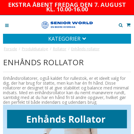
EKSTRA ÅBENT FREDAG DEN 7. AUGUST
KL. 10.00-16.00
KATEGORIER
Forside
/
Produktkatalog
/
Rollator
/
Enhånds rollator
ENHÅNDS ROLLATOR
Enhåndsrollatorer, også kaldet for rullestok, er et ideelt valg for
dig, der har brug for støtte, men kun har én fri hånd. Disse
rollatorer er designet til at give stabilitet og balance med minimal
indsats. Med en enhåndsrollator kan du nemt manøvrere rundt,
samtidig med at du har en hånd fri til andre opgaver, hvilket gør
den perfekt til både indendørs og udendørs brug.