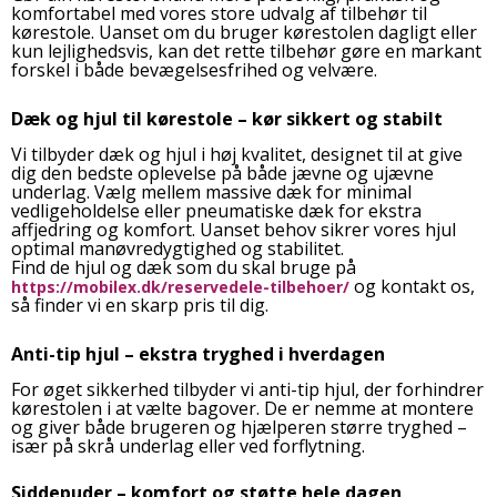
komfortabel med vores store udvalg af tilbehør til
kørestole. Uanset om du bruger kørestolen dagligt eller
kun lejlighedsvis, kan det rette tilbehør gøre en markant
forskel i både bevægelsesfrihed og velvære.
Dæk og hjul til kørestole – kør sikkert og stabilt
Vi tilbyder dæk og hjul i høj kvalitet, designet til at give
dig den bedste oplevelse på både jævne og ujævne
underlag. Vælg mellem massive dæk for minimal
vedligeholdelse eller pneumatiske dæk for ekstra
affjedring og komfort. Uanset behov sikrer vores hjul
optimal manøvredygtighed og stabilitet.
Find de hjul og dæk som du skal bruge på
og kontakt os,
https://mobilex.dk/reservedele-tilbehoer/
så finder vi en skarp pris til dig.
Anti-tip hjul – ekstra tryghed i hverdagen
For øget sikkerhed tilbyder vi anti-tip hjul, der forhindrer
kørestolen i at vælte bagover. De er nemme at montere
og giver både brugeren og hjælperen større tryghed –
især på skrå underlag eller ved forflytning.
Siddepuder – komfort og støtte hele dagen