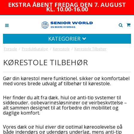
EKSTRA ÅBENT FREDAG DEN 7. AUGUST
KL. 10.00-16.00
KATEGORIER
Forside
/
Produktkatalog
/
Kørestole
/
Kørestole Tilbehør
KØRESTOLE TILBEHØR
Gør din kørestol mere funktionel, sikker og komfortabel
med vores brede udvalg af tilbehør til kørestole.
Her finder du alt fra dæk, hjul og anti-tip systemer til
siddepuder, opbevaringsløsninger og vejrbeskyttelse –
alt sammen designet til at forbedre din mobilitet og
daglige komfort.
Vores dæk og hjul giver dig optimal køreoplevelse på
både indendørs og udendørs underlag, mens anti-tip