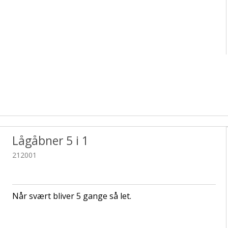
Lågåbner 5 i 1
212001
Når svært bliver 5 gange så let.