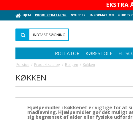
EKSTRA Å
HJEM
PRODUKTKATALOG
NYHEDER
INFORMATION
GUIDES 
ROLLATOR
KØRESTOLE
EL-SC
Forside
/
Produktkatalog
/
Boligen
/
Køkken
KØKKEN
Hjælpemidler i køkkenet er vigtige for at 
madlavning. Hjælpemidler gør det muligt at
sig begrænset af alder eller fysiske udfordr