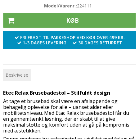
Model/Varenr.:
224111
KØB
FRI FRAGT TIL PAKKESHOP VED KØB OVER 499 KR.
1-3 DAGES LEVERING
30 DAGES RETURRET
Beskrivelse
Etec Relax Brusebadestol – Stilfuldt design
At tage et brusebad skal være en afslappende og
behagelig oplevelse for alle – uanset alder eller
mobilitetsniveau. Med Etac Relax brusebadestol får du
en gennemtænkt løsning, der er skabt til at give
maksimal støtte og komfort uden at gå på kompromis
med æstetikken.
Denne moderne brusebadestol er udviklet med fokus på