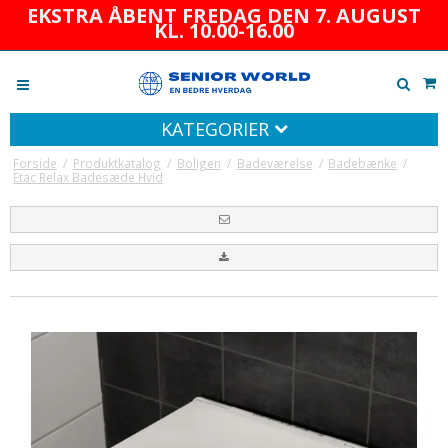
EKSTRA ÅBENT FREDAG DEN 7. AUGUST
KL. 10.00-16.00
KATEGORIER
Forside
/
Produktkatalog
/
Boligen
/
Badeværelse
/
Badebænke
/
Etac Relax Badesæde Hvid