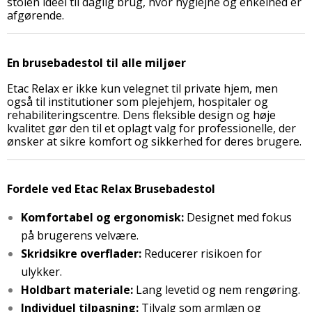
stolen ideel til daglig brug, hvor hygiejne og enkelhed er
afgørende.
En brusebadestol til alle miljøer
Etac Relax er ikke kun velegnet til private hjem, men
også til institutioner som plejehjem, hospitaler og
rehabiliteringscentre. Dens fleksible design og høje
kvalitet gør den til et oplagt valg for professionelle, der
ønsker at sikre komfort og sikkerhed for deres brugere.
Fordele ved Etac Relax Brusebadestol
Komfortabel og ergonomisk:
Designet med fokus
på brugerens velvære.
Skridsikre overflader:
Reducerer risikoen for
ulykker.
Holdbart materiale:
Lang levetid og nem rengøring.
Individuel tilpasning:
Tilvalg som armlæn og