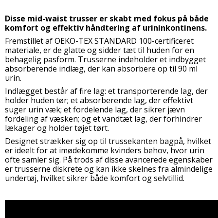
Disse mid-waist trusser er skabt med fokus på både
komfort og effektiv håndtering af urininkontinens.
Fremstillet af OEKO-TEX STANDARD 100-certificeret
materiale, er de glatte og sidder tæt til huden for en
behagelig pasform. Trusserne indeholder et indbygget
absorberende indlæg, der kan absorbere op til 90 ml
urin.
Indlægget består af fire lag: et transporterende lag, der
holder huden tør; et absorberende lag, der effektivt
suger urin væk; et fordelende lag, der sikrer jævn
fordeling af væsken; og et vandtæt lag, der forhindrer
lækager og holder tøjet tørt.
Designet strækker sig op til trussekanten bagpå, hvilket
er ideelt for at imødekomme kvinders behov, hvor urin
ofte samler sig. På trods af disse avancerede egenskaber
er trusserne diskrete og kan ikke skelnes fra almindelige
undertøj, hvilket sikrer både komfort og selvtillid.