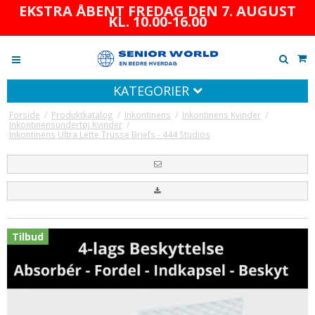
EKSTRA ÅBENT FREDAG DEN 7. AUGUST
KL. 10.00-16.00
KATEGORIER
Forside
/
Produktkatalog
/
Inkontinens
/
Inkontinens Kvinder
/
Inkontinensundertøj Kvinder
/
Inkontinens Ultra Lette Trusse Briefs - 444 Studios
Tilbud