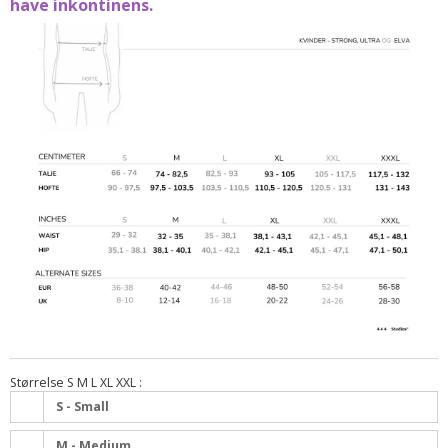
have inkontinens.
Størrelse S M L XL XXL :
S - Small
M - Medium